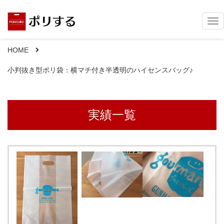
Tog
nav
HOME
小判抜き型ポリ袋：横マチ付き半透明のハイセンスバッグ♪
実績一覧